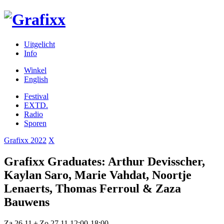
Uitgelicht
Info
Winkel
English
Festival
EXTD.
Radio
Sporen
Grafixx 2022
X
Grafixx Graduates: Arthur Devisscher,
Kaylan Saro, Marie Vahdat, Noortje
Lenaerts, Thomas Ferroul & Zaza
Bauwens
Za 26.11 + Zo 27.11 12:00-18:00