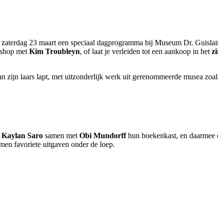
 zaterdag 23 maart een speciaal dagprogramma bij Museum Dr. Guislai
kshop met
Kim Troubleyn
, of laat je verleiden tot een aankoop in het
zi
 zijn laars lapt, met uitzonderlijk werk uit gerenommeerde musea zoals
&
Kaylan Saro
samen met
Obi Mundorff
hun boekenkast, en daarmee oo
emen favoriete uitgaven onder de loep.