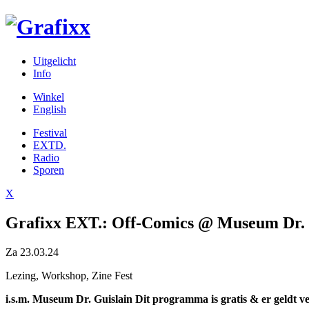
Uitgelicht
Info
Winkel
English
Festival
EXTD.
Radio
Sporen
X
Grafixx EXT.: Off-Comics @ Museum Dr. 
Za 23.03.24
Lezing, Workshop, Zine Fest
i.s.m. Museum Dr. Guislain
Dit programma is gratis & er geldt 