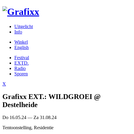
Uitgelicht
Info
Winkel
English
Festival
EXTD.
Radio
Sporen
X
Grafixx EXT.: WILDGROEI @
Destelheide
Do 16.05.24 — Za 31.08.24
Tentoonstelling, Residentie