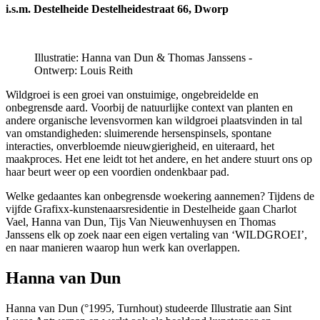
i.s.m. Destelheide
Destelheidestraat 66,
Dworp
Illustratie: Hanna van Dun & Thomas Janssens -
Ontwerp: Louis Reith
Wildgroei is een groei van onstuimige, ongebreidelde en
onbegrensde aard. Voorbij de natuurlijke context van planten en
andere organische levensvormen kan wildgroei plaatsvinden in tal
van omstandigheden: sluimerende hersenspinsels, spontane
interacties, onverbloemde nieuwgierigheid, en uiteraard, het
maakproces. Het ene leidt tot het andere, en het andere stuurt ons op
haar beurt weer op een voordien ondenkbaar pad.
Welke gedaantes kan onbegrensde woekering aannemen? Tijdens de
vijfde Grafixx-kunstenaarsresidentie in Destelheide gaan Charlot
Vael, Hanna van Dun, Tijs Van Nieuwenhuysen en Thomas
Janssens elk op zoek naar een eigen vertaling van ‘WILDGROEI’,
en naar manieren waarop hun werk kan overlappen.
Hanna van Dun
Hanna van Dun (°1995, Turnhout) studeerde Illustratie aan Sint