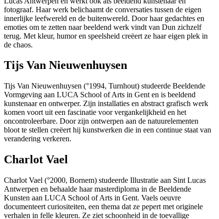
Lucas Antwerpen en werkt ook als beeldend kunstenaar en
fotograaf. Haar werk belichaamt de conversaties tussen de eigen
innerlijke leefwereld en de buitenwereld. Door haar gedachtes en
emoties om te zetten naar beeldend werk vindt van Dun zichzelf
terug. Met kleur, humor en speelsheid creëert ze haar eigen plek in
de chaos.
Tijs Van Nieuwenhuysen
Tijs Van Nieuwenhuysen (°1994, Turnhout) studeerde Beeldende
Vormgeving aan LUCA School of Arts in Gent en is beeldend
kunstenaar en ontwerper. Zijn installaties en abstract grafisch werk
komen voort uit een fascinatie voor vergankelijkheid en het
oncontroleerbare. Door zijn ontwerpen aan de natuurelementen
bloot te stellen creëert hij kunstwerken die in een continue staat van
verandering verkeren.
Charlot Vael
Charlot Vael (°2000, Bornem) studeerde Illustratie aan Sint Lucas
Antwerpen en behaalde haar masterdiploma in de Beeldende
Kunsten aan LUCA School of Arts in Gent. Vaels oeuvre
documenteert curiositeiten, een thema dat ze pepert met originele
verhalen in felle kleuren. Ze ziet schoonheid in de toevallige