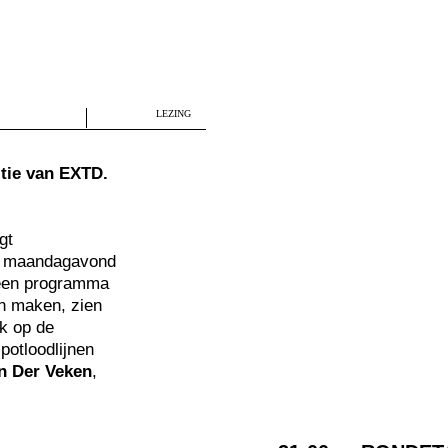
LEZING
tie van EXTD.
gt
Op maandagavond
 een programma
en maken, zien
ik op de
 potloodlijnen
n Der Veken
,