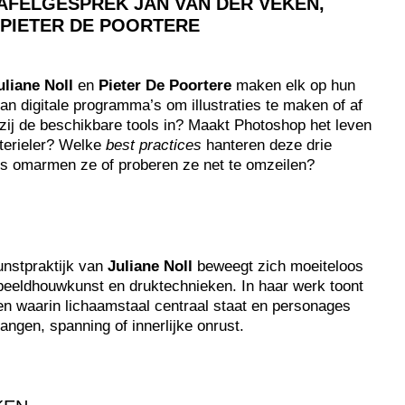
AFELGESPREK JAN VAN DER VEKEN,
 PIETER DE POORTERE
uliane Noll
en
Pieter De Poortere
maken elk op hun
an digitale programma’s om illustraties te maken of af
zij de beschikbare tools in? Maakt Photoshop het leven
sterieler? Welke
best practices
hanteren deze drie
ds omarmen ze of proberen ze net te omzeilen?
kunstpraktijk van
Juliane Noll
beweegt zich moeiteloos
 beeldhouwkunst en druktechnieken. In haar werk toont
 waarin lichaamstaal centraal staat en personages
angen, spanning of innerlijke onrust.