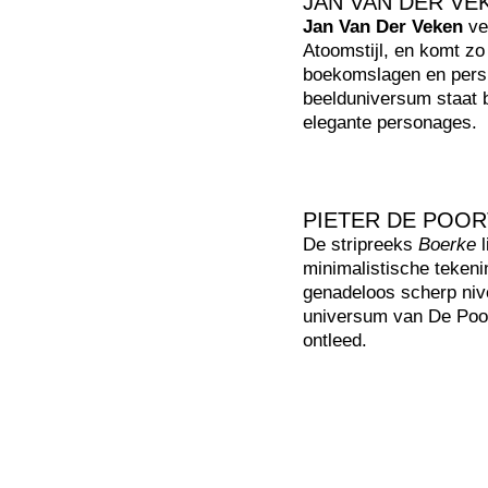
JAN VAN DER VE
Jan Van Der Veken
ve
Atoomstijl, en komt zo 
boekomslagen en persill
beelduniversum staat b
elegante personages.
PIETER DE POO
De stripreeks
Boerke
l
minimalistische teken
genadeloos scherp nive
universum van De Poor
ontleed.