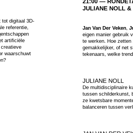
21:00 — RONDET
JULIANE NOLL &
 tot digitaal 3D-
le referentie,
Jan Van Der Veken
,
J
agentschappen
eigen manier gebruik v
 artificiële
te werken. Hoe zetten 
 creatieve
gemakkelijker, of net 
oor waarschuwt
tekenaars, welke tren
en?
JULIANE NOLL
De multidisciplinaire 
tussen schilderkunst,
ze kwetsbare momenten
balanceren tussen verl