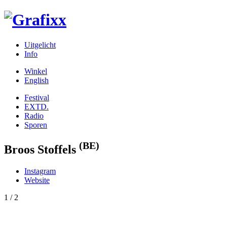
Uitgelicht
Info
Winkel
English
Festival
EXTD.
Radio
Sporen
(BE)
Broos Stoffels
Instagram
Website
1
/ 2