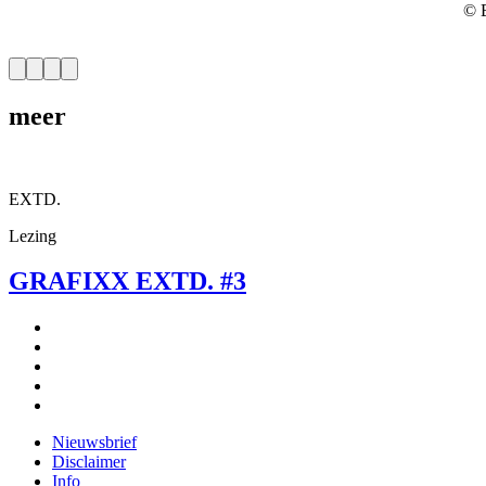
© B
meer
EXTD.
Lezing
GRAFIXX EXTD. #3
Nieuwsbrief
Disclaimer
Info