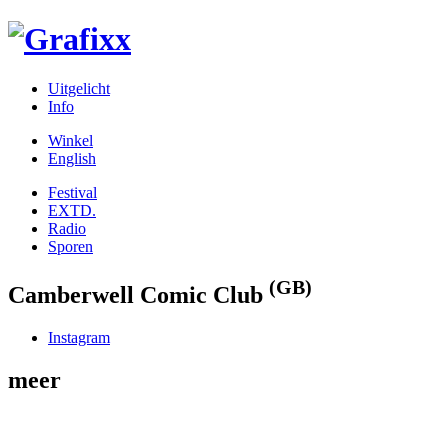
Uitgelicht
Info
Winkel
English
Festival
EXTD.
Radio
Sporen
(GB)
Camberwell Comic Club
Instagram
meer