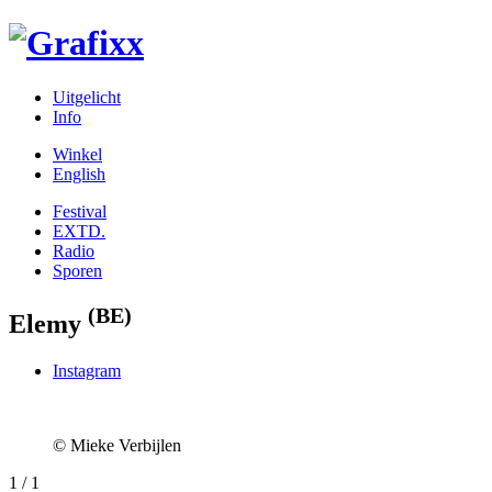
Uitgelicht
Info
Winkel
English
Festival
EXTD.
Radio
Sporen
(BE)
Elemy
Instagram
© Mieke Verbijlen
1
/ 1