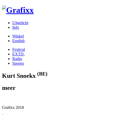
Uitgelicht
Info
Winkel
English
Festival
EXTD.
Radio
Sporen
(BE)
Kurt Snoekx
meer
Grafixx 2018