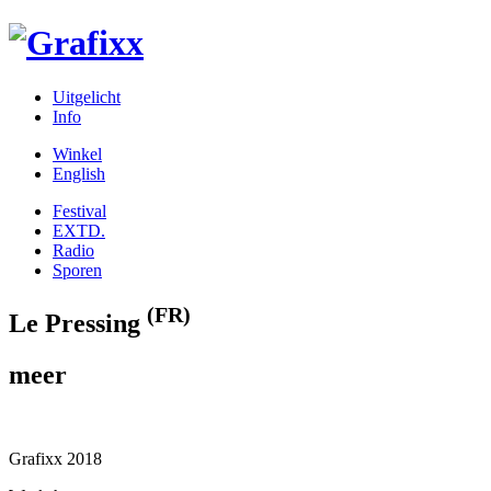
Uitgelicht
Info
Winkel
English
Festival
EXTD.
Radio
Sporen
(FR)
Le Pressing
meer
Grafixx 2018