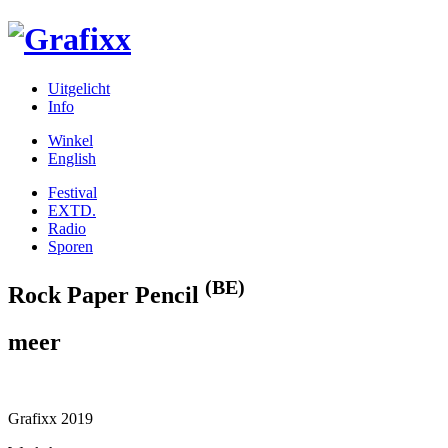
Uitgelicht
Info
Winkel
English
Festival
EXTD.
Radio
Sporen
(BE)
Rock Paper Pencil
meer
Grafixx 2019