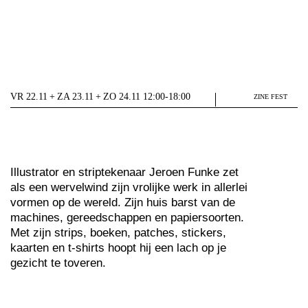
VR 22.11 + ZA 23.11 + ZO 24.11 12:00-18:00
ZINE FEST
Illustrator en striptekenaar Jeroen Funke zet
als een wervelwind zijn vrolijke werk in allerlei
vormen op de wereld. Zijn huis barst van de
machines, gereedschappen en papiersoorten.
Met zijn strips, boeken, patches, stickers,
kaarten en t-shirts hoopt hij een lach op je
gezicht te toveren.