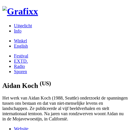
Uitgelicht
Info
Winkel
English
Festival
EXTD.
Radio
Sporen
(US)
Aidan Koch
Het werk van Aidan Koch (1988, Seattle) onderzoekt de spanningen
tussen ons bestaan en dat van niet-menselijke levens en
landschappen. Ze publiceerde al vijf beeldverhalen en stelt
internationaal tentoon. Na jaren van rondzwerven woont Aidan nu
in de Mojavewoestijn, in Californië.
Website