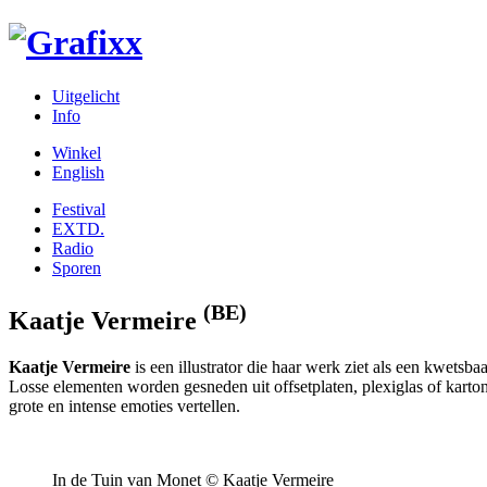
Uitgelicht
Info
Winkel
English
Festival
EXTD.
Radio
Sporen
(BE)
Kaatje Vermeire
Kaatje Vermeire
is een illustrator die haar werk ziet als een kwetsb
Losse elementen worden gesneden uit offsetplaten, plexiglas of karton
grote en intense emoties vertellen.
In de Tuin van Monet © Kaatje Vermeire