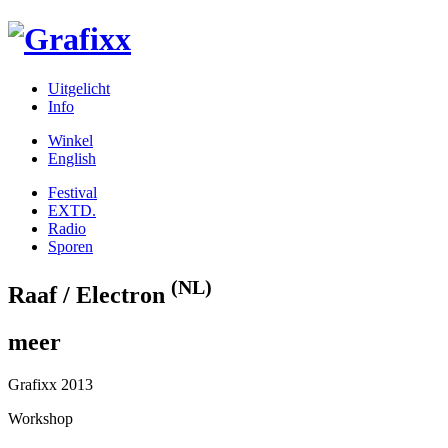
Uitgelicht
Info
Winkel
English
Festival
EXTD.
Radio
Sporen
(NL)
Raaf / Electron
meer
Grafixx 2013
Workshop